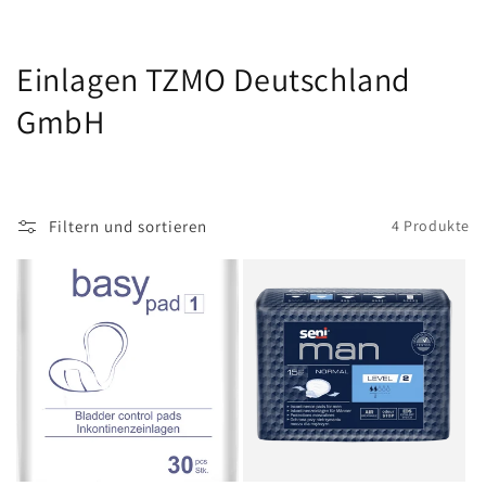
K
Einlagen TZMO Deutschland
a
GmbH
t
e
Filtern und sortieren
4 Produkte
g
o
r
i
e
: