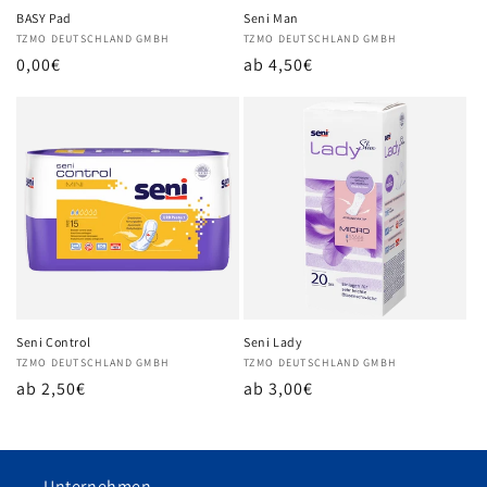
BASY Pad
Seni Man
Anbieter:
TZMO DEUTSCHLAND GMBH
Anbieter:
TZMO DEUTSCHLAND GMBH
Normaler
0,00€
Normaler
ab 4,50€
Preis
Preis
Seni Control
Seni Lady
Anbieter:
TZMO DEUTSCHLAND GMBH
Anbieter:
TZMO DEUTSCHLAND GMBH
Normaler
ab 2,50€
Normaler
ab 3,00€
Preis
Preis
Unternehmen