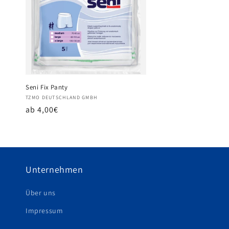
o
r
i
e
Seni Fix Panty
Anbieter:
TZMO DEUTSCHLAND GMBH
Normaler
ab 4,00€
:
Preis
Unternehmen
Über uns
Impressum