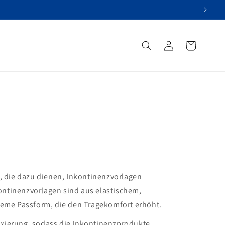
Einloggen
Versorgungsübersich
, die dazu dienen, Inkontinenzvorlagen
kontinenzvorlagen sind aus elastischem,
ueme Passform, die den Tragekomfort erhöht.
Fixierung, sodass die Inkontinenzprodukte