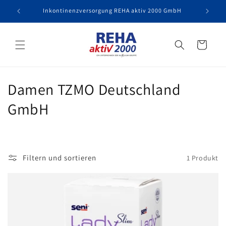
Direkt
zum
Inkontinenzversorgung REHA aktiv 2000 GmbH
Inhalt
Versorgungsübers
K
Damen TZMO Deutschland
a
GmbH
t
e
Filtern und sortieren
1 Produkt
g
o
r