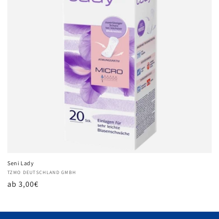
i
e
:
Seni Lady
Anbieter:
TZMO DEUTSCHLAND GMBH
Normaler
ab 3,00€
Preis