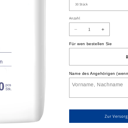
Anzahl
Verringere
Erhöhe
die
die
Menge
Menge
Für wen bestellen Sie
für
für
BASY
BASY
Form
Form
Name des Angehörigen (wenn
Zur Versor