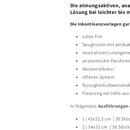
Die atmungsaktiven, ana
Lösung bei leichter bis 
Die Inkontinenzvorlagen gar
Latex-frei
Saugkissen mit antiba
neutralisiert unange
anatomische Passform
Nässeindikator
offenes System
flüssigkeitsabweisende
Fixierung mit Hilfe vo
In folgenden
Ausführungen
1
| 42x21,5 cm
| 30
Stü
2
| 54x32 cm
| 30
Stück