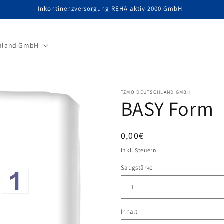
Inkontinenzversorgung REHA aktiv 2000 GmbH
hland GmbH
TZMO DEUTSCHLAND GMBH
BASY Form
Normaler
0,00€
Preis
Inkl. Steuern
Saugstärke
Inhalt