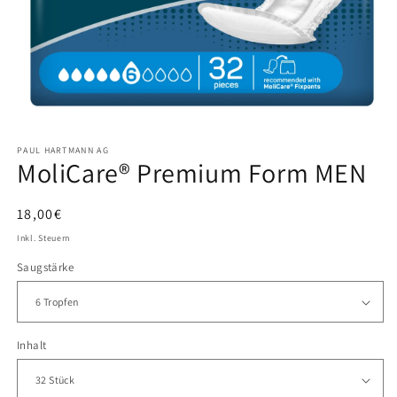
Medien
1
PAUL HARTMANN AG
in
MoliCare® Premium Form MEN
Modal
öffnen
Normaler
18,00€
Preis
Inkl. Steuern
Saugstärke
Inhalt