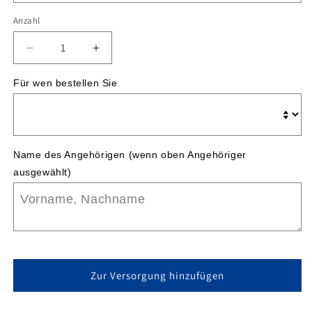
Anzahl
Verringere
Erhöhe
die
die
Menge
Menge
Für wen bestellen Sie
für
für
MoliCare®
MoliCare®
Premium
Premium
Form
Form
Name des Angehörigen (wenn oben Angehöriger 
MEN
MEN
ausgewählt)
Zur Versorgung hinzufügen