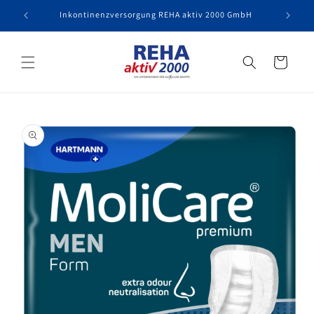
Direkt
zum
Inkontinenzversorgung REHA aktiv 2000 GmbH
Inhalt
Versorgungsübers
oduktinformationen
ringen