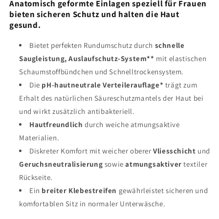
Anatomisch geformte Einlagen speziell für Frauen
bieten sicheren Schutz und halten die Haut
gesund.
Bietet perfekten Rundumschutz durch
schnelle
Saugleistung
,
Auslaufschutz-System**
mit elastischen
Schaumstoffbündchen und Schnelltrockensystem.
Die
pH-hautneutrale Verteilerauflage*
trägt zum
Erhalt des natürlichen Säureschutzmantels der Haut bei
und wirkt zusätzlich antibakteriell.
Hautfreundlich
durch weiche atmungsaktive
Materialien.
Diskreter Komfort mit weicher oberer
Vliesschicht
und
Geruchsneutralisierung
sowie
atmungsaktiver
textiler
Rückseite.
Ein
breiter Klebestreifen
gewährleistet sicheren und
komfortablen Sitz in normaler Unterwäsche.