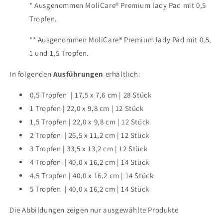
*
Ausgenommen MoliCare
®
Premium lady Pad mit 0,5
Tropfen.
**
Ausgenommen MoliCare
®
Premium lady Pad mit 0,5,
1 und 1,5 Tropfen.
In folgenden
Ausführungen
erhältlich:
0,5 Tropfen
| 17,5
x 7,6 cm
|
28 Stück
1 Tropfen
| 22,0
x 9,8 cm
| 12
Stück
1,5 Tropfen
| 22,0
x 9,8 cm
| 12
Stück
2 Tropfen
| 26,5
x 11,2 cm
| 12
Stück
3 Tropfen
| 33,5
x 13,2 cm
| 12
Stück
4 Tropfen
| 40,0
x 16,2 cm
| 14
Stück
4,5 Tropfen
| 40,0
x 16,2 cm
| 14
Stück
5 Tropfen
| 40,0
x 16,2 cm
| 14
Stück
Die Abbildungen zeigen nur ausgewählte Produkte