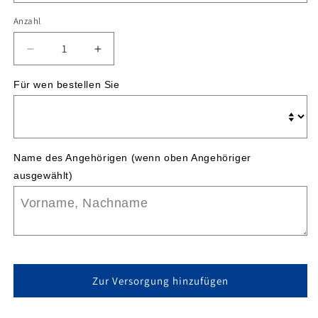
Anzahl
Verringere
Erhöhe
die
die
Menge
Menge
Für wen bestellen Sie
für
für
MoliCare®
MoliCare®
Premium
Premium
lady
lady
Name des Angehörigen (wenn oben Angehöriger 
pad
pad
ausgewählt)
Zur Versorgung hinzufügen