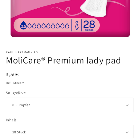
Medien
1
PAUL HARTMANN AG
in
MoliCare® Premium lady pad
Modal
öffnen
Normaler
3,50€
Preis
Inkl. Steuern
Saugstärke
Inhalt