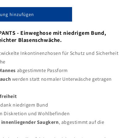
gung hinzufügen
PANTS -
Einweghose mit niedrigem Bund,
leichter Blasenschwäche.
wickelte Inkontinenzhosen für Schutz und Sicherheit
che
 Mannes
abgestimmte Passform
rauch
werden statt normaler Unterwäsche getragen
reiheit
dank niedrigem Bund
 an Diskretion und Wohlbefinden
r
innenliegender Saugkern
, abgestimmt auf die