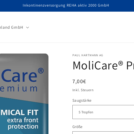
Inkontinenzversorgung REHA aktiv 2000 GmbH
hland GmbH
PAUL HARTMANN AG
MoliCare® 
Normaler
7,00€
Preis
Inkl. Steuern
Saugstärke
Größe