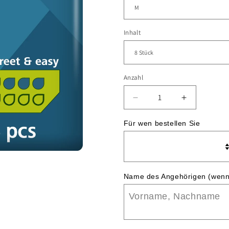
Inhalt
Anzahl
Verringere
Erhöhe
die
die
Menge
Menge
Für wen bestellen Sie
für
für
MoliCare®
MoliCare®
Premium
Premium
MEN
MEN
PANTS
PANTS
Name des Angehörigen (wenn