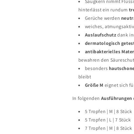
Saugkern nimmt Flüssigk
hinterlässt ein rundum
tr
Gerüche werden
neutr
weiches, atmungsaktiv
Auslaufschutz
dank in
dermatologisch getes
antibakterielles Mater
bewahren den Säureschut
besonders
hautschon
bleibt
Größe M
eignet sich f
In folgenden
Ausführungen
5 Tropfen
|
M
| 8
Stück
5 Tropfen
|
L
| 7
Stück
7 Tropfen
| M
| 8
Stück