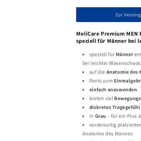
Zur Versor
MoliCare Premium MEN 
speziell für Männer bei 
speziell für
Männer
ent
bei leichter Blasenschwä
auf die
Anatomie des
Pants zum
Einmalgeb
einfach anzuwenden
bieten viel
Bewegungsf
diskretes Tragegefühl
in
Grau
– für ein Plus
vorderseitig platzierte
Anatomie des Mannes