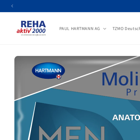
Direkt
zum
Inhalt
PAUL HARTMANN AG
TZMO Deutsc
Zu
Produktinformationen
springen