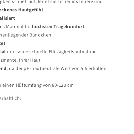
eit schnell auf, leitet sie sicher ins Innere und
ockenes Hautgefühl
alisiert
es Material für
höchsten Tragekomfort
nenliegender Bündchen
tet
ial
und seine schnelle Flüssigkeitsaufnahme
zmantel Ihrer Haut
end
, da der pH-hautneutrale Wert von 5,5 erhalten
ür einen Hüftumfang von 80-120 cm
erhältlich: